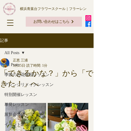
横浜青葉台フラワースクール｜フラーレン
お問い合わせはこちら
記事
All Posts
正恵 三浦
All Posts
5月25日
読了時間: 1分
「できるかな？」から「で
季節のお花特別レッスン
きた！」へ
アレンジリメイクレッスン
特別開催レッスン
単発レッスン
展覧会出品
イベント出店