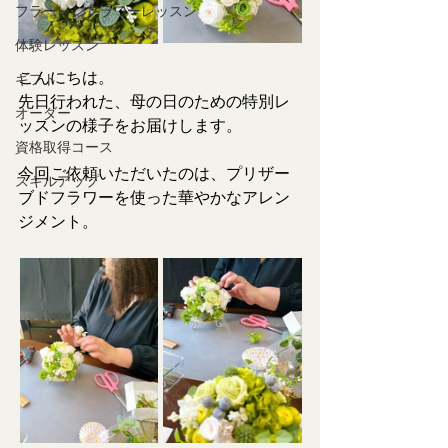
フラーレンフラワーレッスン
体験レッスン
こんにちは。
ギフト
先日行われた、母の日のための特別レ
オーダー
ッスンの様子をお届けします。
資格取得コース
今回ご依頼いただいたのは、プリザー
スキルアップ
ブドフラワーを使った華やかなアレン
ジメント。