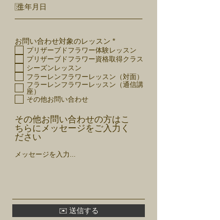
R
お問い合わせ対象のレッスン
*
e
プリザーブドフラワー体験レッスン
q
プリザーブドフラワー資格取得クラス
u
シーズンレッスン
i
フラーレンフラワーレッスン（対面）
r
フラーレンフラワーレッスン（通信講
e
座）
d
その他お問い合わせ
その他お問い合わせの方はこ
ちらにメッセージをご入力く
ださい
✉️ 送信する