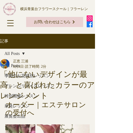
横浜青葉台フラワースクール｜フラーレン
お問い合わせはこちら
記事
All Posts
正恵 三浦
All Posts
6月8日
読了時間: 2分
「他にないデザインが最
季節のお花特別レッスン
高」と喜ばれたカラーのア
アレンジリメイクレッスン
レンジメント
特別開催レッスン
オーダー｜エステサロン
単発レッスン
の受付へ
展覧会出品
イベント出店