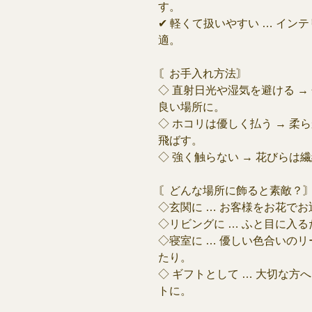
す。
✔ 軽くて扱いやすい … イ
適。
〘お手入れ方法〙
◇ 直射日光や湿気を避ける 
良い場所に。
◇ ホコリは優しく払う → 
飛ばす。
◇ 強く触らない → 花びら
〘どんな場所に飾ると素敵？
◇玄関に … お客様をお花で
◇リビングに … ふと目に入
◇寝室に … 優しい色合いの
たり。
◇ ギフトとして … 大切な
トに。