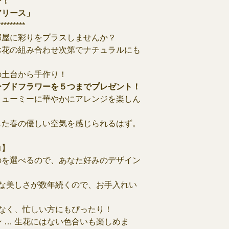
ン！
■レッスンのキャン
アリース」
レッスンをキャンセ
*********
ーム
に必要事項を記
部屋に彩りをプラスしませんか？
お花の組み合わせ次第でナチュラルにも
■その他注意点
事前にご連絡がなく
お支払いいただいた
の土台から手作り！
ご注意ください。
ーブドフラワーを５つまでプレゼント！
リューミーに華やかにアレンジを楽しん
レッスンのキャンセ
限させていただく可
した春の優しい空気を感じられるはず。
い。
力】
のを選べるので、あなた好みのデザイン
ような美しさが数年続くので、お手入れい
がなく、忙しい方にもぴったり！
ン … 生花にはない色合いも楽しめま