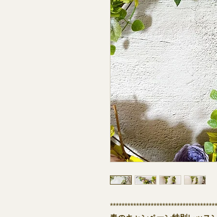
************************************