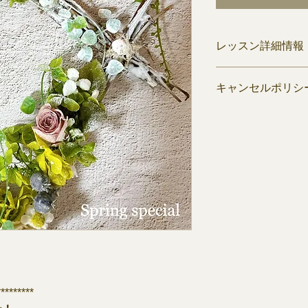
レッスン詳細情報
春のキャンペーン特
キャンセルポリシ
クエアリース」
お好きなプリザーブ
■レッスンの振替に
レッスンの1日前ま
の振替が可能です。
でご注意ください。
■レッスンのキャン
レッスンの1日前ま
す。
当日のキャンセルは
ただきます。
※やむを得ず直前の
キャンセル理由によ
セルも可能です。そ
*********